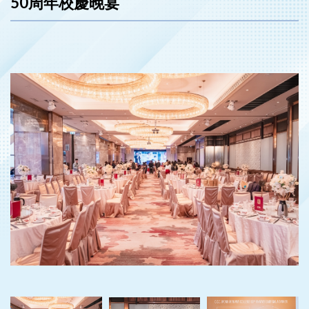
50周年校慶晚宴
‹
›