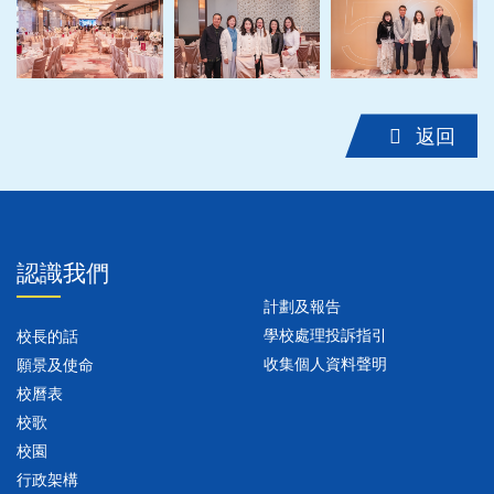
‹
›
返回
認識我們
計劃及報告
學校處理投訴指引
校長的話
收集個人資料聲明
願景及使命
校曆表
校歌
校園
行政架構