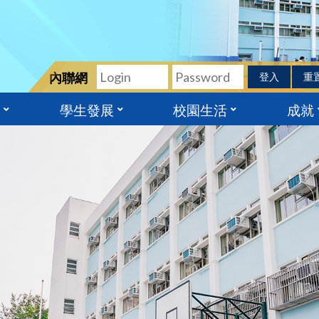
內聯網
登入
重
學生發展
校園生活
成就
校津貼
劃
家安全教育
香港中學文憑試成績