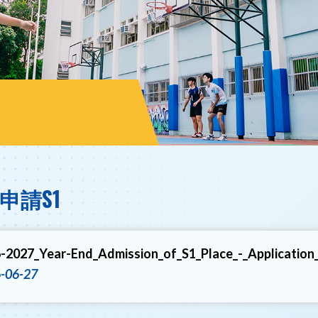
申請S1
-2027_Year-End_Admission_of_S1_Place_-_Application
-06-27