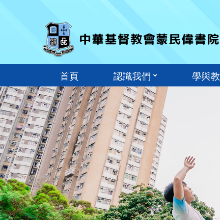
首頁
認識我們
學與教
學校處理投訴指引
收集個人資料聲明
全方位學習及姊妹學
學校發展津貼 (CEG)
校本課後學習及支援計
學生活動支援津貼
公民與社會發展科津貼
維護國家安全及國