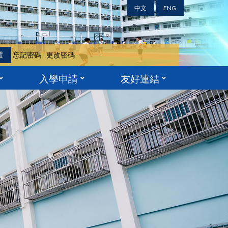
中文
ENG
置
忘記密碼
更改密碼
入學申請
友好連結
中二至中五學位申請