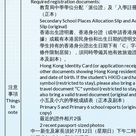
Required registration documents:
教育局中學學位分配「派位證」及「入學註
（正本）
Secondary School Places Allocation Slip and 
Slip (original)
香港出生證明書、香港身分證（或申請香港
據）或載有本港居民身份和出生日期的證明
學生持有的香港身分證出生日期下有「C」字
條件限制居留），須同時帶備其他有效旅遊
本及副本）。
Hong Kong Identity Card (or application receip
other documents showing Hong Kong resident
and date of birth. If the student's HKID card h
symbol (restricted to stay), please also bring a
注意
travel document "C" symbol (restricted to stay
事項
also bring a valid travel document (original and
小五及小六的學校成績表（正本及副本）
Things
to
Primary 5 and Primary 6 school reports (origin
note
copy)
最近的證件相片2張
2 recent passport-sized photos
中一新生及家長須於7月12日（星期日）下午二