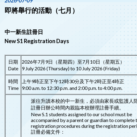
2026-07-09
即將舉行的活動（七月）
中一新生註冊日
New S1 Registration Days
日期
2026年7月9日（星期四）至7月10日（星期五）
Date
9 July 2026 (Thursday) to 10 July 2026 (Friday)
時間
上午9時正至下午12時30分及下午2時正至4時正
Time
9:00 a.m. to 12:30 p.m. and 2:00 p.m. to 4:00 p.m.
派往升讀本校的中一新生，必須由家長或監護人
註冊日辦公時間內親臨本校辦理註冊手續。
New S.1 students assigned to our school must be
accompanied by a parent or guardian to complete 
registration procedures during the registration per
註冊必備文件：