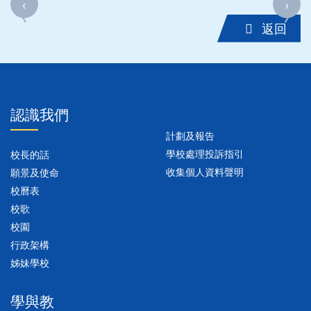
‹
›
‹
›
返回
認識我們
計劃及報告
學校處理投訴指引
校長的話
收集個人資料聲明
願景及使命
校曆表
校歌
校園
行政架構
姊妹學校
學與教